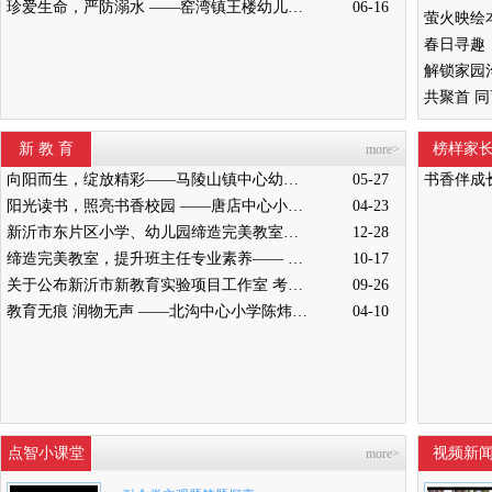
珍爱生命，严防溺水 ——窑湾镇王楼幼儿园开展防溺水安全演练活动
06-16
新 教 育
榜样家
more>
向阳而生，绽放精彩——马陵山镇中心幼儿园迎接新沂教育局“缔造完美教室”评比验收
05-27
书香伴成
阳光读书，照亮书香校园 ——唐店中心小学举行“阳光读书会”启动仪式
04-23
新沂市东片区小学、幼儿园缔造完美教室暨班主任能力提升培训活动在高流镇中心小学举行
12-28
缔造完美教室，提升班主任专业素养—— 新沂市南片区小学、幼儿园缔造完美教室暨班主任培训活动举行
10-17
关于公布新沂市新教育实验项目工作室 考核结果的通知
09-26
教育无痕 润物无声 ——北沟中心小学陈炜炜老师教学侧记
04-10
点智小课堂
视频新
more>