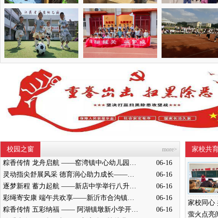
校园之窗
家校共
more>
粽香传情 龙舟启航 ——窑湾镇中心幼儿园中班开展端午节赛龙舟活动
06-16
灵动指尖舒展风采 德育润心助力成长——墨河中心小学举行五年级桌面操展示活动
06-16
逐梦新程 蓄力起航 ——新店中学举行八升九成长奋进仪式
06-16
彩绳寄安康 端午共欢享——新沂市合沟镇中心幼儿园开展端午节活动
06-16
粽香传情 五彩纳福 —— 阿湖镇墩新小学开展端午主题民俗活动
06-16