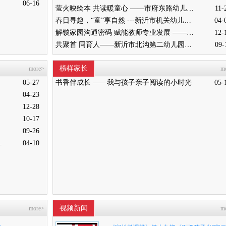
针对此现象，趁着大多数家长外出打工回来农
06-16
萤火映绘本 共读暖童心 ——市府东路幼儿园亲子共读活动纪实
11-
忙之际，新沂市阿湖镇中沟小学五（2）班李
春日寻趣，“童”享自然 ---新沂市机关幼儿园亲子春游活动
04-
玲老师召开了一次家长会。
解锁家园沟通密码 赋能教师专业发展 ——新沂市市府路幼儿园家园沟通技巧专题研讨活动
12-
共聚首 同育人——新沂市北沟第二幼儿园举办家长学校开学周活动
09-
榜样家长
more>
m
05-27
书香伴成长 ——我与孩子亲子阅读的小时光
05-
04-23
12-28
10-17
09-26
炜炜老师教学侧记
04-10
视频新闻
more>
m