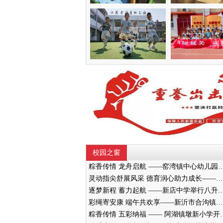
校园之窗
粽香传情 龙舟启航 ——窑湾镇中心幼儿园中班
灵动指尖舒展风采 德育润心助力成长——墨河中心小学举行五年级桌面操展示活动
逐梦新程 蓄力起航 ——新店中学举行八
彩绳寄安康 端午共欢享——新沂市合沟镇中心幼儿园开展端午节活动
粽香传情 五彩纳福 ——