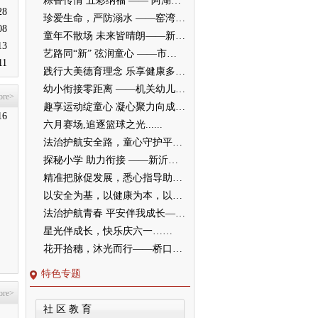
粽香传情 五彩纳福 —— 阿湖镇墩新小学开展端午主题民俗活动
28
秀
珍爱生命，严防溺水 ——窑湾镇王楼幼儿园开展防溺水安全演练活动
08
童年不散场 未来皆晴朗——新沂市合沟镇中心幼儿园举行大班毕业典礼活动
13
艺路同“新” 弦润童心 ——市音协二胡美育活动走进新店中学
11
践行大美德育理念 乐享健康多彩童年
幼小衔接零距离 ——机关幼儿园大班萌娃“探秘”小学初体验
ore>
趣享运动绽童心 凝心聚力向成长——记高流镇中心小学趣味运动会
16
六月赛场,追逐篮球之光......
法治护航安全路，童心守护平安园——窑湾镇中心幼儿园开展“安全生产月”系列活动
探秘小学 助力衔接 ——新沂市新安幼儿园开展幼小衔接活动
精准把脉促发展，悉心指导助提升 ——教师发展中心领导莅临我校指导工作
以安全为基，以健康为本，以红色铸魂——窑湾镇中心幼儿园家长半日开放活动小记
法治护航青春 平安伴我成长——新沂市八一实验学校开展法治专题报告会
星光伴成长，快乐庆六一……
花开拾穗，沐光而行——桥口小学“大美德育之家校和美”暨2022级十岁成长仪式圆满举行
特色专题
ore>
社 区 教 育