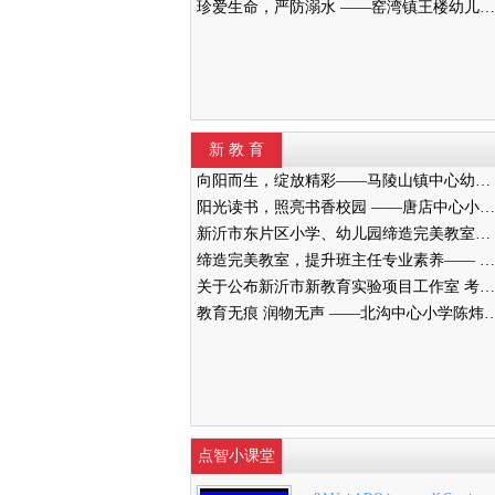
珍爱生命，严防溺水 ——窑湾镇王楼幼儿园开展防溺水安全演练活动
新 教 育
向阳而生，绽放精彩——马陵山镇中心幼儿园迎接新沂教育局“缔造完美教室”评比验收
阳光读书，照亮书香校园 ——唐店中心小学举行“阳光读书会”启动仪式
新沂市东片区小学、幼儿园缔造完美教室暨班主任能力提升培训活动在高流镇中心小学举行
缔造完美教室，提升班主任专业素养—— 新沂市南片区小学、幼儿园缔造完美教室暨班主任培训活动举行
关于公布新沂市新教育实验项目工作室 考核结果的通知
教育无痕 润物无声 ——北沟中心小学陈
点智小课堂