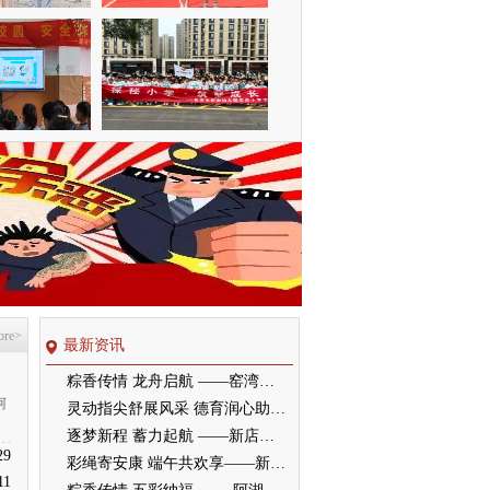
ore>
最新资讯
粽香传情 龙舟启航 ——窑湾镇中心幼儿园中班开展端午节赛龙舟活动
阿
灵动指尖舒展风采 德育润心助力成长——墨河中心小学举行五年级桌面操展示活动
逐梦新程 蓄力起航 ——新店中学举行八升九成长奋进仪式
29
彩绳寄安康 端午共欢享——新沂市合沟镇中心幼儿园开展端午节活动
11