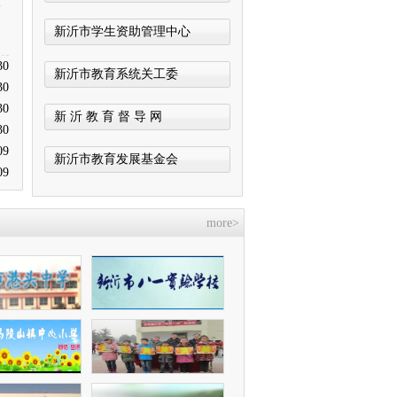
二
新沂市学生资助管理中心
30
新沂市教育系统关工委
30
30
新 沂 教 育 督 导 网
30
09
新沂市教育发展基金会
09
more>