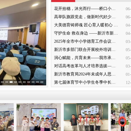
花开拾穗，沐光而行——桥口小学“大美德育之家校和美”暨2022级十岁成长仪式圆满举行
06
高举队旗跟党走，做新时代好少年—— 新沂市唐店第二小学六一文艺汇演圆满落幕
06
大美德育铸师魂 匠心育人暖初心 ——墨河中心小学第一期班主任培训活动圆满举行
04
守护生命 救在身边 ——新沂市新安小学一分校急救知识培训
04
2025年全市中小学德育工作会议召开
03
新沂市多部门联合开展校外培训机构专项整治行动
05
润心赋能，共育未来——我市承办徐州市“润心”行动暨家庭教育宣传周展示活动
05
对话高考改革与人才培养选拔——我与清北教授面对面
03
新沂市教育局2024年未成年人思想道德建设工作品牌——家校共育新活力“5A家庭教育陪跑行动”
01
第七届体育节中小学生冬季中长跑、跳绳比赛举行
12
共沐书香，畅游梦想——新沂市缔造完美教室名师工作室到唐店尚营小学捐赠图书
12