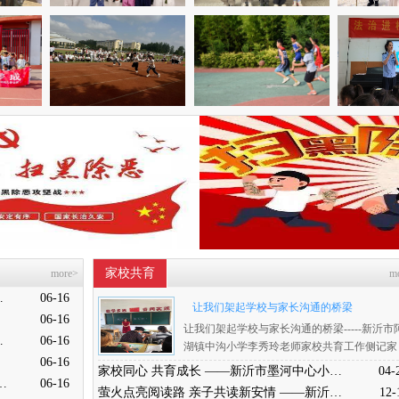
家校共育
more>
m
开展端午节赛龙舟活动
06-16
让我们架起学校与家长沟通的桥梁
06-16
让我们架起学校与家长沟通的桥梁-----新沂市
升九成长奋进仪式
06-16
湖镇中沟小学李秀玲老师家校共育工作侧记家
06-16
校合作，加强沟通。我们农村的家长，平时自
家校同心 共育成长 ——新沂市墨河中心小学五六年级家长会
04-
己下地干活，外出打工，很少过问孩子学习。
 阿湖镇墩新小学开展端午主题民俗活动
06-16
萤火点亮阅读路 亲子共读新安情 ——新沂市新安幼儿园“萤火虫亲子共读”活动走进市图书馆
12-