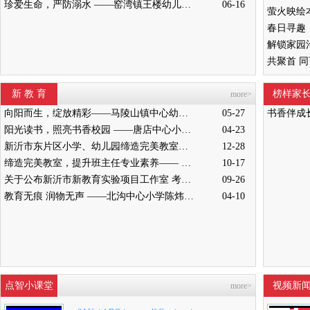
珍爱生命，严防溺水 ——窑湾镇王楼幼儿园开展防溺水安全演练活动
06-16
新 教 育
榜样家
more>
向阳而生，绽放精彩——马陵山镇中心幼儿园迎接新沂教育局“缔造完美教室”评比验收
05-27
书香伴成
阳光读书，照亮书香校园 ——唐店中心小学举行“阳光读书会”启动仪式
04-23
新沂市东片区小学、幼儿园缔造完美教室暨班主任能力提升培训活动在高流镇中心小学举行
12-28
缔造完美教室，提升班主任专业素养—— 新沂市南片区小学、幼儿园缔造完美教室暨班主任培训活动举行
10-17
关于公布新沂市新教育实验项目工作室 考核结果的通知
09-26
教育无痕 润物无声 ——北沟中心小学陈炜炜老师教学侧记
04-10
点智小课堂
视频新
more>