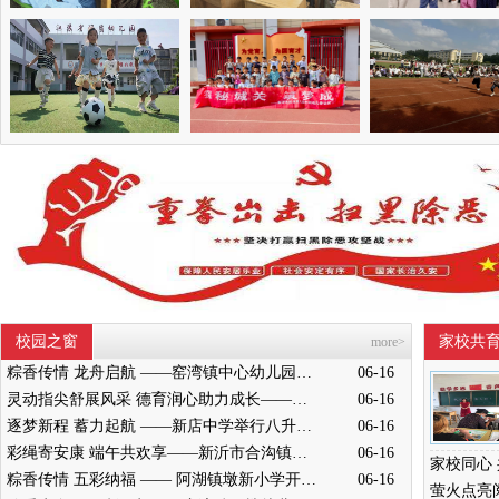
校园之窗
家校共
more>
粽香传情 龙舟启航 ——窑湾镇中心幼儿园中班开展端午节赛龙舟活动
06-16
灵动指尖舒展风采 德育润心助力成长——墨河中心小学举行五年级桌面操展示活动
06-16
逐梦新程 蓄力起航 ——新店中学举行八升九成长奋进仪式
06-16
彩绳寄安康 端午共欢享——新沂市合沟镇中心幼儿园开展端午节活动
06-16
粽香传情 五彩纳福 —— 阿湖镇墩新小学开展端午主题民俗活动
06-16