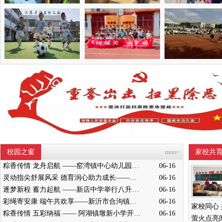
校园之窗
家校共
more>
粽香传情 龙舟启航 ——窑湾镇中心幼儿园中班开展端午节赛龙舟活动
06-16
灵动指尖舒展风采 德育润心助力成长——墨河中心小学举行五年级桌面操展示活动
06-16
逐梦新程 蓄力起航 ——新店中学举行八升九成长奋进仪式
06-16
彩绳寄安康 端午共欢享——新沂市合沟镇中心幼儿园开展端午节活动
06-16
粽香传情 五彩纳福 —— 阿湖镇墩新小学开展端午主题民俗活动
06-16