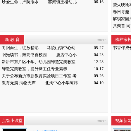
珍爱生命，严防溺水 ——窑湾镇王楼幼儿园开展防溺水安全演练活动
06-16
新 教 育
榜样家
more>
向阳而生，绽放精彩——马陵山镇中心幼儿园迎接新沂教育局“缔造完美教室”评比验收
05-27
书香伴成
阳光读书，照亮书香校园 ——唐店中心小学举行“阳光读书会”启动仪式
04-23
新沂市东片区小学、幼儿园缔造完美教室暨班主任能力提升培训活动在高流镇中心小学举行
12-28
缔造完美教室，提升班主任专业素养—— 新沂市南片区小学、幼儿园缔造完美教室暨班主任培训活动举行
10-17
关于公布新沂市新教育实验项目工作室 考核结果的通知
09-26
教育无痕 润物无声 ——北沟中心小学陈炜炜老师教学侧记
04-10
点智小课堂
视频新
more>