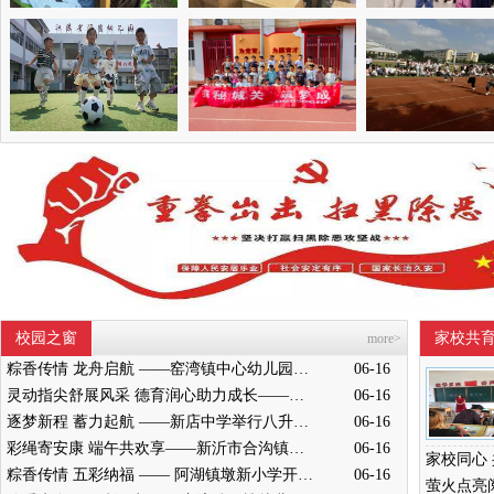
校园之窗
家校共
more>
粽香传情 龙舟启航 ——窑湾镇中心幼儿园中班开展端午节赛龙舟活动
06-16
灵动指尖舒展风采 德育润心助力成长——墨河中心小学举行五年级桌面操展示活动
06-16
逐梦新程 蓄力起航 ——新店中学举行八升九成长奋进仪式
06-16
彩绳寄安康 端午共欢享——新沂市合沟镇中心幼儿园开展端午节活动
06-16
粽香传情 五彩纳福 —— 阿湖镇墩新小学开展端午主题民俗活动
06-16