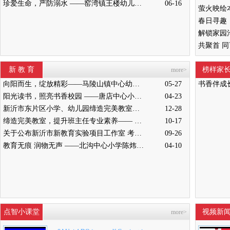
珍爱生命，严防溺水 ——窑湾镇王楼幼儿园开展防溺水安全演练活动
06-16
新 教 育
榜样家
more>
向阳而生，绽放精彩——马陵山镇中心幼儿园迎接新沂教育局“缔造完美教室”评比验收
05-27
书香伴成
阳光读书，照亮书香校园 ——唐店中心小学举行“阳光读书会”启动仪式
04-23
新沂市东片区小学、幼儿园缔造完美教室暨班主任能力提升培训活动在高流镇中心小学举行
12-28
缔造完美教室，提升班主任专业素养—— 新沂市南片区小学、幼儿园缔造完美教室暨班主任培训活动举行
10-17
关于公布新沂市新教育实验项目工作室 考核结果的通知
09-26
教育无痕 润物无声 ——北沟中心小学陈炜炜老师教学侧记
04-10
点智小课堂
视频新
more>